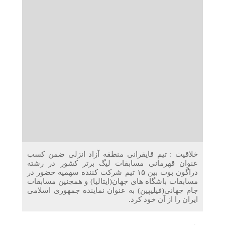
دریافت می‌کنند
غرفه‌های «نگارا» در مرزهای اربعین آماده خدمت‌رسانی به
زائران هستند
خلاقیت : تیم قایقرانی منطقه آزاد انزلی ضمن کسب
عنوان قهرمانی مسابقات لیگ برتر کشور در رشته
دراگون بوت بین ۱۵ تیم شرکت کننده سهمیه حضور در
مسابقات باشگاه های جهان(ایتالیا) و همچنین مسابقات
جام جهانی(فیلیپین) به عنوان نماینده جمهوری اسلامی
ایران را از آن خود کرد.