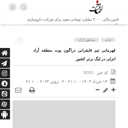
تامین مالی ۳,۰۰۰ میلیارد تومانی مفید برای شرکت داروسازی
دکتر عبیدی
شش وزیر کابینه پاکستان با حضور در سفارت ایران در اسلام
خانه
مناطق آزاد
2
آباد، با سید محمد اتابک وزیر صمت دیدار و گفتگو کردند
قهرمانی تیم قایقرانی دراگون بوت منطقه آزاد
انزلی در لیگ برتر کشور
اتابک: ظرفیت های جدید همکاری‌های تجاری ایران و پاکستان با
محوریت بخش خصوصی فعال می‌شود
کد خبر : 92315
در مسیر جا‌مانده‌ها، دل‌ها به کربلا رسیده است
۱۳ خرداد ۱۴۰۳ - ۲۱:۱۰ - ۰۲ ژوئن ۲۰۲۴ - ۲۱:۱۰
وزیر صمت خواستار پیگیری کانتینرهای ایرانی در بندر کراچی
شد / تجارت ۱۰ میلیارد دلاری ایران و پاکستان
هدیه ویژه همراهی اربعین شرکت مخابرات ایران؛ «نگارا»
ارتباط زائران را آسان‌تر می‌کند
زائران اربعین با کد ملی، خط تلفن ثابت رایگان با تلفن همراه