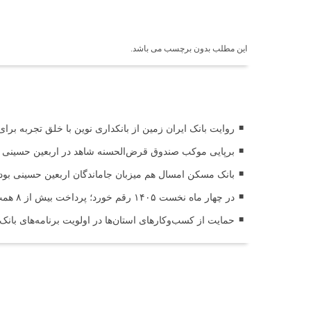
برچسب ها
این مطلب بدون برچسب می باشد.
اخبار مرتبط
روایت بانک ایران زمین از بانکداری نوین با خلق تجربه برا
برپایی موکب صندوق قرض‌الحسنه شاهد در اربعین حسینی (
بانک مسکن امسال هم میزبان جاماندگان اربعین حسینی بود
در چهار ماه نخست ۱۴۰۵ رقم خورد؛ پرداخت بیش از ۸ همت وام ازدواج به زوج‌های جوان توسط بانک ملی ایران
حمایت از کسب‌وکارهای استان‌ها در اولویت برنامه‌های بانک
ثبت دیدگاه