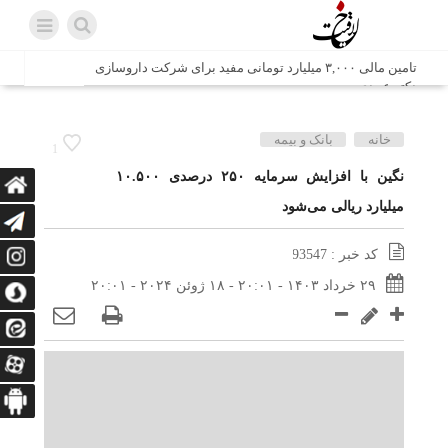
تامین مالی ۳,۰۰۰ میلیارد تومانی مفید برای شرکت داروسازی
دکتر عبیدی
شش وزیر کابینه پاکستان با حضور در سفارت ایران در اسلام
خانه
بانک و بیمه
1
آباد، با سید محمد اتابک وزیر صمت دیدار و گفتگو کردند
نگین با افزایش سرمایه ۲۵۰ درصدی ۱۰.۵۰۰
میلیارد ریالی می‌شود
اتابک: ظرفیت های جدید همکاری‌های تجاری ایران و پاکستان با
محوریت بخش خصوصی فعال می‌شود
کد خبر : 93547
در مسیر جا‌مانده‌ها، دل‌ها به کربلا رسیده است
۲۹ خرداد ۱۴۰۳ - ۲۰:۰۱ - ۱۸ ژوئن ۲۰۲۴ - ۲۰:۰۱
وزیر صمت خواستار پیگیری کانتینرهای ایرانی در بندر کراچی
شد / تجارت ۱۰ میلیارد دلاری ایران و پاکستان
هدیه ویژه همراهی اربعین شرکت مخابرات ایران؛ «نگارا»
ارتباط زائران را آسان‌تر می‌کند
زائران اربعین با کد ملی، خط تلفن ثابت رایگان با تلفن همراه