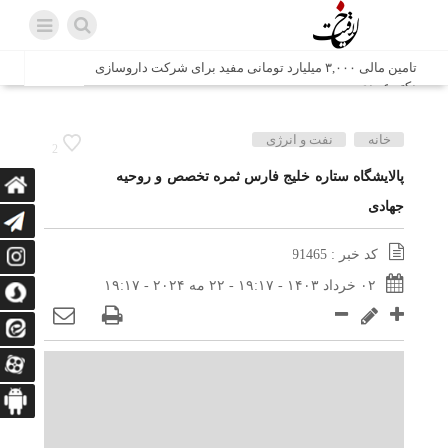
تامین مالی ۳,۰۰۰ میلیارد تومانی مفید برای شرکت داروسازی
دکتر عبیدی
شش وزیر کابینه پاکستان با حضور در سفارت ایران در اسلام
خانه
نفت و انرژی
2
آباد، با سید محمد اتابک وزیر صمت دیدار و گفتگو کردند
پالایشگاه ستاره خلیج فارس ثمره تخصص و روحیه
جهادی
اتابک: ظرفیت های جدید همکاری‌های تجاری ایران و پاکستان با
محوریت بخش خصوصی فعال می‌شود
کد خبر : 91465
در مسیر جا‌مانده‌ها، دل‌ها به کربلا رسیده است
۰۲ خرداد ۱۴۰۳ - ۱۹:۱۷ - ۲۲ مه ۲۰۲۴ - ۱۹:۱۷
وزیر صمت خواستار پیگیری کانتینرهای ایرانی در بندر کراچی
شد / تجارت ۱۰ میلیارد دلاری ایران و پاکستان
هدیه ویژه همراهی اربعین شرکت مخابرات ایران؛ «نگارا»
ارتباط زائران را آسان‌تر می‌کند
زائران اربعین با کد ملی، خط تلفن ثابت رایگان با تلفن همراه