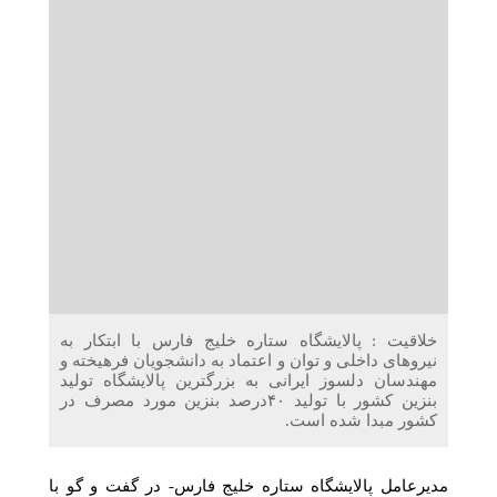
دریافت می‌کنند
غرفه‌های «نگارا» در مرزهای اربعین آماده خدمت‌رسانی به
زائران هستند
خلاقیت : پالایشگاه ستاره خلیج فارس با ابتکار به
نیروهای داخلی و توان و اعتماد به دانشجویان فرهیخته و
مهندسان دلسوز ایرانی به بزرگترین پالایشگاه تولید
بنزین کشور با تولید ۴۰درصد بنزین مورد مصرف در
کشور مبدا شده است.
مدیرعامل پالایشگاه ستاره خلیج فارس- در گفت و گو با