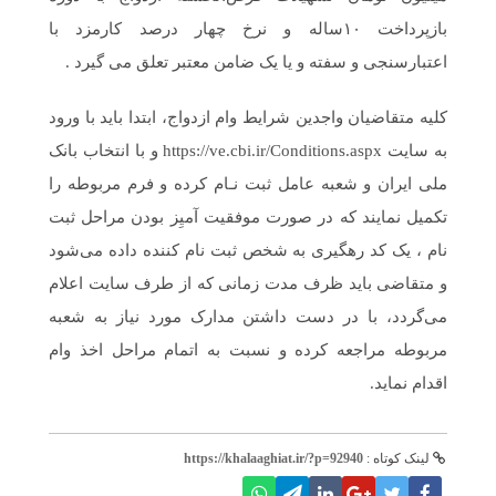
بازپرداخت ۱۰ساله و نرخ چهار درصد کارمزد با
اعتبارسنجی و سفته و یا یک ضامن معتبر تعلق می گیرد .
کلیه متقاضیان واجدین شرایط وام ازدواج، ابتدا باید با ورود
به سایت https://ve.cbi.ir/Conditions.aspx و با انتخاب بانک
ملی ایران و شعبه عامل ثبت نـام کرده و فرم مربوطه را
تکمیل نمایند که در صورت موفقیت آمیِز بودن مراحل ثبت
نام ، یک کد رهگیری به شخص ثبت نام کننده داده می‌شود
و متقاضی باید ظرف مدت زمانی که از طرف سایت اعلام
می‌گردد، با در دست داشتن مدارک مورد نیاز به شعبه
مربوطه مراجعه کرده و نسبت به اتمام مراحل اخذ وام
اقدام نماید.
لینک کوتاه :
https://khalaaghiat.ir/?p=92940