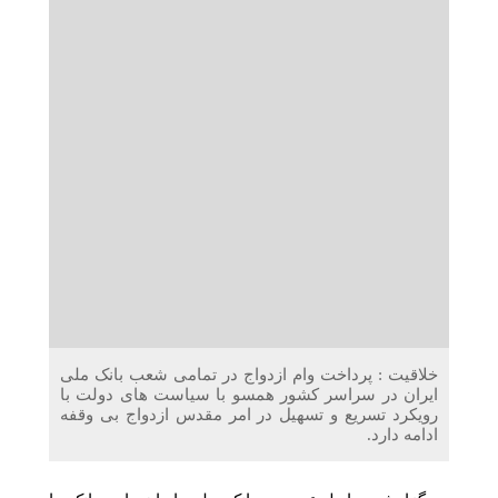
دریافت می‌کنند
غرفه‌های «نگارا» در مرزهای اربعین آماده خدمت‌رسانی به
زائران هستند
خلاقیت : پرداخت وام ازدواج در تمامی شعب بانک ملی
ایران در سراسر کشور همسو با سیاست های دولت با
رویکرد تسریع و تسهیل در امر مقدس ازدواج بی وقفه
ادامه دارد.