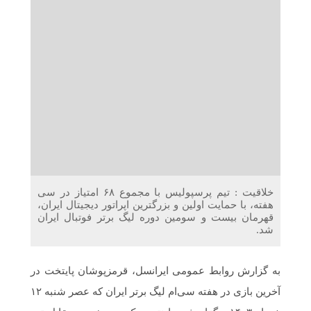
دریافت می‌کنند
غرفه‌های «نگارا» در مرزهای اربعین آماده خدمت‌رسانی به
زائران هستند
خلاقیت : تیم پرسپولیس با مجموع ۶۸ امتیاز در سی
هفته، با حمایت اولین و بزرگترین اپراتور دیجیتال ایران،
قهرمان بیست و سومین دوره لیگ برتر فوتبال ایران
شد.
به گزارش روابط عمومی ایرانسل، قرمزپوشان پایتخت در
آخرین بازی در هفته سی‌ام لیگ برتر ایران که عصر شنبه ۱۲