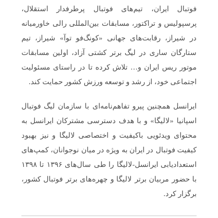
فوتبال ایران، تیم‌های فوتبال پرطرفدار استقلال،
پرسپولیس و تراکتور، مسابقات بین‌المللی رالی خاورمیانه
در شیراز، رقابت‌های جهانی «کونگ‌فو توآ» شیراز، تیم
ستارگان ساری در لیگ برتر کشتی آزاد، اولین مسابقات
موتور ریس ایران و… تلاش کرده تا در راستای مسئولیت
اجتماعی خود، از رشد و توسعه ورزش کشور حمایت کند.
ایرانسل همچنین پیرو تفاهم‌نامه‌ای با سازمان لیگ فوتبال
اسپانیا «لالیگا» و با هدف دسترسی مشترکان ایرانسل به
محتوای ویدئویی باکیفیت و اختصاصی لالیگا و نیز بهبود
کیفیت فوتبال در ایران به ویژه در میان نوجوانان، کمپ‌های
استعدادیابی ایرانسل-لالیگا را طی سال‌های ۱۳۹۶ تا ۱۳۹۸
با حضور مربیان برتر لالیگا و چهره‌های برتر فوتبال کشور،
برگزار کرد.