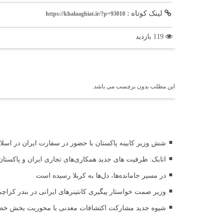
لینک کوتاه :
https://khalaaghiat.ir/?p=93010
119 بازدید
برچسب ها
این مطلب بدون برچسب می باشد.
اخبار مرتبط
شش وزیر کابینه پاکستان با حضور در سفارت ایران در اسلام 
اتابک: ظرفیت های جدید همکاری‌های تجاری ایران و پاکس
در مسیر جا‌مانده‌ها، دل‌ها به کربلا رسیده است
وزیر صمت خواستار پیگیری کانتینرهای ایرانی در بندر کراچی شد / تجارت ۱۰ میلیارد دل
شیوه جدید مشارکت اکتشافات معدنی با محوریت بخش خصو