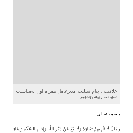
دریافت می‌کنند
غرفه‌های «نگارا» در مرزهای اربعین آماده خدمت‌رسانی به
زائران هستند
خلاقیت : پیام تسلیت مدیرعامل همراه اول به‌مناسبت
شهادت رییس‌جمهور
باسمه تعالی
رِجَالٌ لَا تُلْهِیهِمْ تِجَارَهٌ وَلَا بَیْعٌ عَنْ ذِکْرِ اللَّهِ وَإِقَامِ الصَّلَاهِ وَإِیتَاءِ