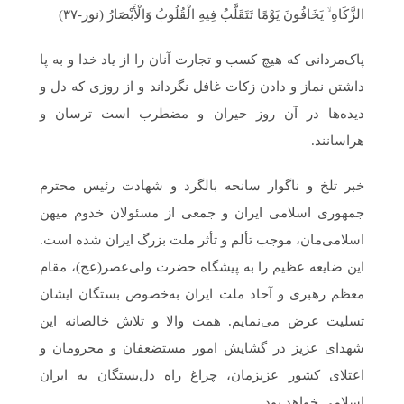
الزَّکَاهِ ۙ یَخَافُونَ یَوْمًا تَتَقَلَّبُ فِیهِ الْقُلُوبُ وَالْأَبْصَارُ (نور-۳۷)
پاک‌مردانی که هیچ کسب و تجارت آنان را از یاد خدا و به پا
داشتن نماز و دادن زکات غافل نگرداند و از روزی که دل و
دیده‌ها در آن روز حیران و مضطرب است ترسان و
هراسانند.
خبر تلخ و ناگوار سانحه بالگرد و شهادت رئیس محترم
جمهوری اسلامی ایران و جمعی از مسئولان خدوم میهن
اسلامی‌مان، موجب تألم و تأثر ملت بزرگ ایران شده است.
این ضایعه عظیم را به پیشگاه حضرت ولی‌عصر(عج)، مقام
معظم رهبری و آحاد ملت ایران به‌خصوص بستگان ایشان
تسلیت عرض می‌نمایم. همت والا و تلاش خالصانه این
شهدای عزیز در گشایش امور مستضعفان و محرومان و
اعتلای کشور عزیزمان،‌ چراغ راه دل‌بستگان به ایران
اسلامی خواهد بود.