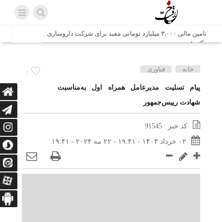
تامین مالی ۳,۰۰۰ میلیارد تومانی مفید برای شرکت داروسازی
دکتر عبیدی
شش وزیر کابینه پاکستان با حضور در سفارت ایران در اسلام
خانه
فناوری
1
آباد، با سید محمد اتابک وزیر صمت دیدار و گفتگو کردند
پیام تسلیت مدیرعامل همراه اول به‌مناسبت
شهادت رییس‌جمهور
اتابک: ظرفیت های جدید همکاری‌های تجاری ایران و پاکستان با
محوریت بخش خصوصی فعال می‌شود
کد خبر : 91545
در مسیر جا‌مانده‌ها، دل‌ها به کربلا رسیده است
۰۲ خرداد ۱۴۰۳ - ۱۹:۴۱ - ۲۲ مه ۲۰۲۴ - ۱۹:۴۱
وزیر صمت خواستار پیگیری کانتینرهای ایرانی در بندر کراچی
شد / تجارت ۱۰ میلیارد دلاری ایران و پاکستان
هدیه ویژه همراهی اربعین شرکت مخابرات ایران؛ «نگارا»
ارتباط زائران را آسان‌تر می‌کند
زائران اربعین با کد ملی، خط تلفن ثابت رایگان با تلفن همراه