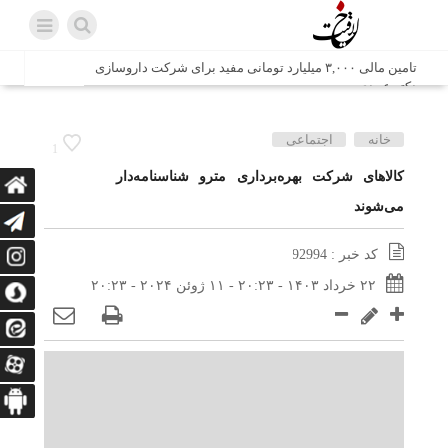
تامین مالی ۳,۰۰۰ میلیارد تومانی مفید برای شرکت داروسازی
دکتر عبیدی
شش وزیر کابینه پاکستان با حضور در سفارت ایران در اسلام
خانه
اجتماعی
1
آباد، با سید محمد اتابک وزیر صمت دیدار و گفتگو کردند
کالاهای شرکت بهره‌برداری مترو شناسنامه‌دار
می‌شوند
اتابک: ظرفیت های جدید همکاری‌های تجاری ایران و پاکستان با
محوریت بخش خصوصی فعال می‌شود
کد خبر : 92994
در مسیر جا‌مانده‌ها، دل‌ها به کربلا رسیده است
۲۲ خرداد ۱۴۰۳ - ۲۰:۲۳ - ۱۱ ژوئن ۲۰۲۴ - ۲۰:۲۳
وزیر صمت خواستار پیگیری کانتینرهای ایرانی در بندر کراچی
شد / تجارت ۱۰ میلیارد دلاری ایران و پاکستان
هدیه ویژه همراهی اربعین شرکت مخابرات ایران؛ «نگارا»
ارتباط زائران را آسان‌تر می‌کند
زائران اربعین با کد ملی، خط تلفن ثابت رایگان با تلفن همراه