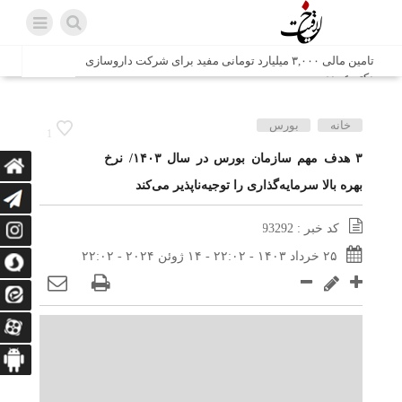
تامین مالی ۳,۰۰۰ میلیارد تومانی مفید برای شرکت داروسازی
دکتر عبیدی
شش وزیر کابینه پاکستان با حضور در سفارت ایران در اسلام
خانه
بورس
1
آباد، با سید محمد اتابک وزیر صمت دیدار و گفتگو کردند
۳ هدف مهم سازمان بورس در سال ۱۴۰۳/ نرخ
بهره بالا سرمایه‌گذاری را توجیه‌ناپذیر می‌کند
اتابک: ظرفیت های جدید همکاری‌های تجاری ایران و پاکستان با
محوریت بخش خصوصی فعال می‌شود
کد خبر : 93292
در مسیر جا‌مانده‌ها، دل‌ها به کربلا رسیده است
۲۵ خرداد ۱۴۰۳ - ۲۲:۰۲ - ۱۴ ژوئن ۲۰۲۴ - ۲۲:۰۲
وزیر صمت خواستار پیگیری کانتینرهای ایرانی در بندر کراچی
شد / تجارت ۱۰ میلیارد دلاری ایران و پاکستان
هدیه ویژه همراهی اربعین شرکت مخابرات ایران؛ «نگارا»
ارتباط زائران را آسان‌تر می‌کند
زائران اربعین با کد ملی، خط تلفن ثابت رایگان با تلفن همراه