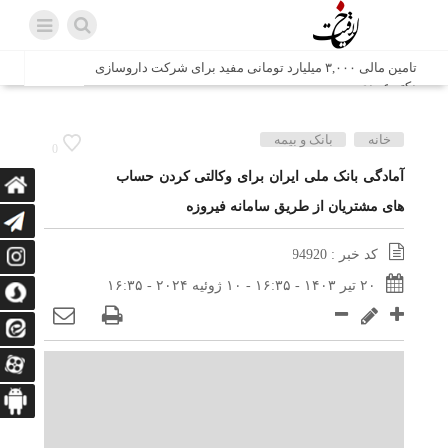
تامین مالی ۳,۰۰۰ میلیارد تومانی مفید برای شرکت داروسازی
دکتر عبیدی
شش وزیر کابینه پاکستان با حضور در سفارت ایران در اسلام
خانه
بانک و بیمه
0
آباد، با سید محمد اتابک وزیر صمت دیدار و گفتگو کردند
آمادگی بانک ملی ایران برای وکالتی کردن حساب
های مشتریان از طریق سامانه فیروزه
اتابک: ظرفیت های جدید همکاری‌های تجاری ایران و پاکستان با
محوریت بخش خصوصی فعال می‌شود
کد خبر : 94920
در مسیر جا‌مانده‌ها، دل‌ها به کربلا رسیده است
۲۰ تیر ۱۴۰۳ - ۱۶:۳۵ - ۱۰ ژوئیه ۲۰۲۴ - ۱۶:۳۵
وزیر صمت خواستار پیگیری کانتینرهای ایرانی در بندر کراچی
شد / تجارت ۱۰ میلیارد دلاری ایران و پاکستان
هدیه ویژه همراهی اربعین شرکت مخابرات ایران؛ «نگارا»
ارتباط زائران را آسان‌تر می‌کند
زائران اربعین با کد ملی، خط تلفن ثابت رایگان با تلفن همراه