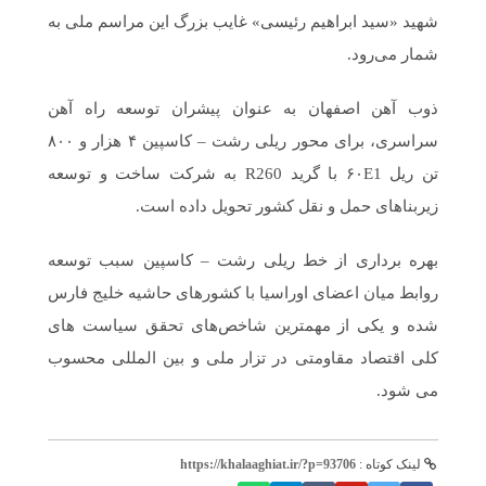
شهید «سید ابراهیم رئیسی» غایب بزرگ این مراسم ملی به
شمار می‌رود.
ذوب آهن اصفهان به عنوان پیشران توسعه راه آهن
سراسری، برای محور ریلی رشت – کاسپین ۴ هزار و ۸۰۰
تن ریل ۶۰E1 با گرید R260 به شرکت ساخت و توسعه
زیربناهای حمل و نقل کشور تحویل داده است.
بهره برداری از خط ریلی رشت – کاسپین سبب توسعه
روابط میان اعضای اوراسیا با کشورهای حاشیه خلیج فارس
شده و یکی از مهمترین شاخص‌های تحقق سیاست ‌های
کلی اقتصاد مقاومتی در تزار ملی و بین المللی محسوب
می شود.
لینک کوتاه :
https://khalaaghiat.ir/?p=93706