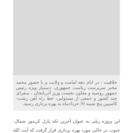
دریافت می‌کنند
غرفه‌های «نگارا» در مرزهای اربعین آماده خدمت‌رسانی به
زائران هستند
خلاقیت : در ایام دهه امامت و ولایت و با حضور محمد
مخبر سرپرست ریاست ‌جمهوری، دستیار ویژه رئیس
جمهور روسیه و معاون نخست وزیر آذربایجان ، سفرای
چند کشور و جمعی از مسئولین، خط راه آهن رشت-
کاسپین پنج شنبه 30 خردادماه به بهره برداری رسید.
این پروژه ریلی به عنوان آخرین تکه پازل کریدور شمال-
جنوب در حالی مورد بهره برداری قرار گرفت که آیت الله