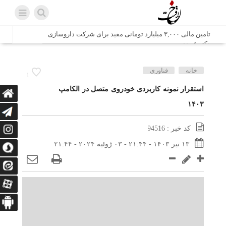
تامین مالی ۳,۰۰۰ میلیارد تومانی مفید برای شرکت داروسازی
دکتر عبیدی
شش وزیر کابینه پاکستان با حضور در سفارت ایران در اسلام
خانه
فناوری
1
آباد، با سید محمد اتابک وزیر صمت دیدار و گفتگو کردند
استقرار نمونه کاربردی خودروی متصل در الکامپ
۱۴۰۳
اتابک: ظرفیت های جدید همکاری‌های تجاری ایران و پاکستان با
محوریت بخش خصوصی فعال می‌شود
کد خبر : 94516
در مسیر جا‌مانده‌ها، دل‌ها به کربلا رسیده است
۱۳ تیر ۱۴۰۳ - ۲۱:۴۴ - ۰۳ ژوئیه ۲۰۲۴ - ۲۱:۴۴
وزیر صمت خواستار پیگیری کانتینرهای ایرانی در بندر کراچی
شد / تجارت ۱۰ میلیارد دلاری ایران و پاکستان
هدیه ویژه همراهی اربعین شرکت مخابرات ایران؛ «نگارا»
ارتباط زائران را آسان‌تر می‌کند
زائران اربعین با کد ملی، خط تلفن ثابت رایگان با تلفن همراه