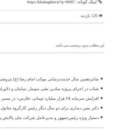
لینک کوتاه :
https://khalaaghiat.ir/?p=94567
120 بازدید
برچسب ها
این مطلب بدون برچسب می باشد.
اخبار مرتبط
شانزدهمین سال خدمت‌رسانی موکب امام رضا (ع) پتروشیمی 
شتاب در اجرای پروژه میادین نفتی سومار ،سامان و دلاوران،پ
افزایش سرمایه ۲۵ هزار میلیارد تومانی «فارس» در مسیر قانونی ثبت سرمایه
دکتر متین دیداری برای دو سال دیگر رئیس کارگروه متانول 
دستیار ویژه رئیس‌جمهور و مدیرعامل شرکت ملی پالایش و پ