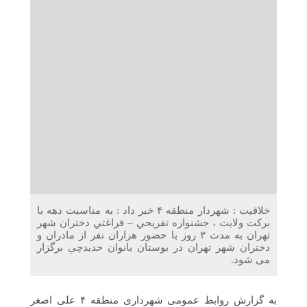
دریافت می‌کنند
غرفه‌های «نگارا» در مرزهای اربعین آماده خدمت‌رسانی به
زائران هستند
خلاقیت : شهردار منطقه ۴ خبر داد : به مناسبت دهه با
برکت ولایت ، جشنواره تفريحي – فراغتي دختران شهر
تهران به مدت ۳ روز با حضور هزاران نفر از مادران و
دختران شهر تهران در بوستان بانوان حديدچي برگزار
می شود.
به گزارش روابط عمومی شهرداری منطقه ۴ علی اصغر