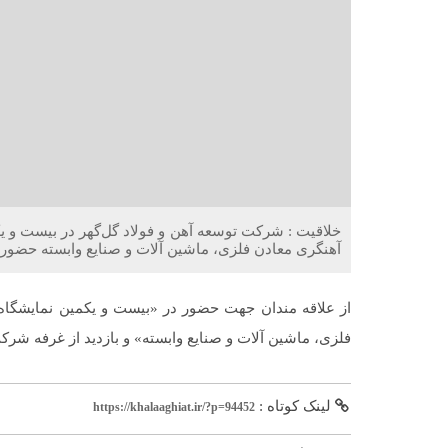
خلاقیت : شرکت توسعه آهن و فولاد گل‌گهر در بیست و ی
آهنگری معادن فلزی، ماشین آلات و صنایع وابسته حضور د
از علاقه مندان جهت حضور در «بیست و یکمین نمایشگاه 
فلزی، ماشین آلات و صنایع وابسته» و بازدید از غرفه شر
لینک کوتاه :
https://khalaaghiat.ir/?p=94452