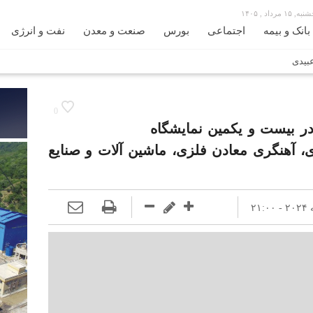
 ۱۵ مرداد , ۱۴۰۵
بانک و بیمه
اجتماعی
بورس
صنعت و معدن
نفت و انرژی
 سید محمد اتابک وزیر صمت دیدار و گفتگو کردند
محوریت بخش خصوصی فعال می‌شود
در مسیر جا‌مانده‌ها، دل‌ها به کربلا رسیده است
0
ر بیست و یکمین نمایشگاه
پاکستان
، آهنگری معادن فلزی، ماشین آلات و صنایع
ان را آسان‌تر می‌کند
زائران اربعین با کد ملی، خط تلفن ثابت رایگان با تلفن همر
ستند