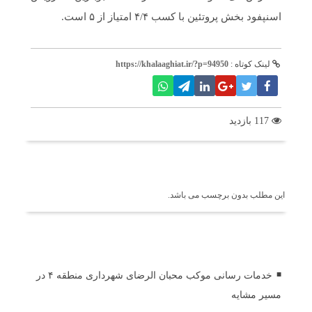
اسنپ‎فود بخش پروتئین با کسب ۴/۴ امتیاز از ۵ است.
لینک کوتاه :
https://khalaaghiat.ir/?p=94950
117 بازدید
برچسب ها
این مطلب بدون برچسب می باشد.
اخبار مرتبط
خدمات رسانی موکب محبان الرضای شهرداری منطقه ۴ در
مسیر مشایه