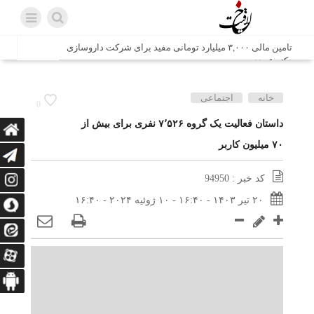
تامین مالی ۳,۰۰۰ میلیارد تومانی مفید برای شرکت داروسازی
دکتر عبیدی
شش وزیر کابینه پاکستان با حضور در سفارت ایران در اسلام
خانه
اجتماعی
0
آباد، با سید محمد اتابک وزیر صمت دیدار و گفتگو کردند
داستان فعالیت یک گروه ۷٬۵۲۶ نفری برای بیش از
۷۰ میلیون کاربر
اتابک: ظرفیت های جدید همکاری‌های تجاری ایران و پاکستان با
محوریت بخش خصوصی فعال می‌شود
کد خبر : 94950
در مسیر جا‌مانده‌ها، دل‌ها به کربلا رسیده است
۲۰ تیر ۱۴۰۳ - ۱۶:۴۰ - ۱۰ ژوئیه ۲۰۲۴ - ۱۶:۴۰
وزیر صمت خواستار پیگیری کانتینرهای ایرانی در بندر کراچی
شد / تجارت ۱۰ میلیارد دلاری ایران و پاکستان
هدیه ویژه همراهی اربعین شرکت مخابرات ایران؛ «نگارا»
ارتباط زائران را آسان‌تر می‌کند
زائران اربعین با کد ملی، خط تلفن ثابت رایگان با تلفن همراه