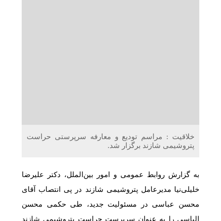
دریافت می‌کنند
غرفه‌های «نگارا» در مرزهای اربعین آماده خدمت‌رسانی به
زائران هستند
خلاقیت : مراسم تودیع و معارفه سرپرستی حراست
پتروشیمی شازند برگزار شد.
به گزارش روابط عمومی و امور بین‌الملل، دکتر علیرضا
خلیلی‌نیا مدیرعامل پتروشیمی شازند در پی انتصاب آقای
محسن عباسی در مسئولیت جدید، طی حکمی محسن
الیاسی را به عنوان سرپرست حراست پتروشیمی شازند