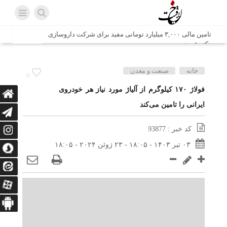
تامین مالی ۳,۰۰۰ میلیارد تومانی مفید برای شرکت داروسازی
دکتر عبیدی
شش وزیر کابینه پاکستان با حضور در سفارت ایران در اسلام
خانه
صنعت و معدن
0
آباد، با سید محمد اتابک وزیر صمت دیدار و گفتگو کردند
فولاژ ۱۷۰ کیلوگرم از آلیاژ مورد نیاز هر خودروی
ایرانی را تامین می‌کند
اتابک: ظرفیت های جدید همکاری‌های تجاری ایران و پاکستان با
محوریت بخش خصوصی فعال می‌شود
کد خبر : 93877
در مسیر جا‌مانده‌ها، دل‌ها به کربلا رسیده است
۰۳ تیر ۱۴۰۳ - ۱۸:۰۵ - ۲۳ ژوئن ۲۰۲۴ - ۱۸:۰۵
وزیر صمت خواستار پیگیری کانتینرهای ایرانی در بندر کراچی
شد / تجارت ۱۰ میلیارد دلاری ایران و پاکستان
هدیه ویژه همراهی اربعین شرکت مخابرات ایران؛ «نگارا»
ارتباط زائران را آسان‌تر می‌کند
زائران اربعین با کد ملی، خط تلفن ثابت رایگان با تلفن همراه