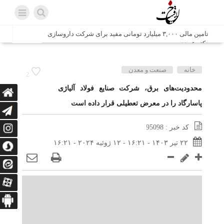
تامین مالی ۳,۰۰۰ میلیارد تومانی مفید برای شرکت داروسازی
دکتر عبیدی
شش وزیر کابینه پاکستان با حضور در سفارت ایران در اسلام
خانه
صنعت و معدن
2
آباد، با سید محمد اتابک وزیر صمت دیدار و گفتگو کردند
محدودیت‌های برق، شرکت صنایع فولاد آلیاژی
پاسارگاد را در معرض تعطیلی قرار داده است
اتابک: ظرفیت های جدید همکاری‌های تجاری ایران و پاکستان با
محوریت بخش خصوصی فعال می‌شود
کد خبر : 95098
در مسیر جا‌مانده‌ها، دل‌ها به کربلا رسیده است
۲۲ تیر ۱۴۰۳ - ۱۶:۲۱ - ۱۲ ژوئیه ۲۰۲۴ - ۱۶:۲۱
وزیر صمت خواستار پیگیری کانتینرهای ایرانی در بندر کراچی
شد / تجارت ۱۰ میلیارد دلاری ایران و پاکستان
هدیه ویژه همراهی اربعین شرکت مخابرات ایران؛ «نگارا»
ارتباط زائران را آسان‌تر می‌کند
زائران اربعین با کد ملی، خط تلفن ثابت رایگان با تلفن همراه