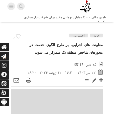
تامین مالی ۳,۰۰۰ میلیارد تومانی مفید برای شرکت داروسازی
دکتر عبیدی
شش وزیر کابینه پاکستان با حضور در سفارت ایران در اسلام
خانه
اجتماعی
2
آباد، با سید محمد اتابک وزیر صمت دیدار و گفتگو کردند
معاونت های اجرایی، بر طرح الگوی خدمت در
محورهای شاخص منطقه یک متمرکز می شوند
اتابک: ظرفیت های جدید همکاری‌های تجاری ایران و پاکستان با
محوریت بخش خصوصی فعال می‌شود
کد خبر : 95117
در مسیر جا‌مانده‌ها، دل‌ها به کربلا رسیده است
۲۲ تیر ۱۴۰۳ - ۱۶:۲۰ - ۱۲ ژوئیه ۲۰۲۴ - ۱۶:۲۰
وزیر صمت خواستار پیگیری کانتینرهای ایرانی در بندر کراچی
شد / تجارت ۱۰ میلیارد دلاری ایران و پاکستان
هدیه ویژه همراهی اربعین شرکت مخابرات ایران؛ «نگارا»
ارتباط زائران را آسان‌تر می‌کند
زائران اربعین با کد ملی، خط تلفن ثابت رایگان با تلفن همراه