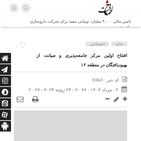
تامین مالی ۳,۰۰۰ میلیارد تومانی مفید برای شرکت داروسازی
دکتر عبیدی
شش وزیر کابینه پاکستان با حضور در سفارت ایران در اسلام
خانه
اجتماعی
0
آباد، با سید محمد اتابک وزیر صمت دیدار و گفتگو کردند
افتتاح اولین مرکز جامعه‌پذیری و صیانت از
بهبودیافتگان در منطقه ۱۲
اتابک: ظرفیت های جدید همکاری‌های تجاری ایران و پاکستان با
محوریت بخش خصوصی فعال می‌شود
کد خبر : 95843
در مسیر جا‌مانده‌ها، دل‌ها به کربلا رسیده است
۰۲ مرداد ۱۴۰۳ - ۲۰:۲۷ - ۲۳ ژوئیه ۲۰۲۴ - ۲۰:۲۷
وزیر صمت خواستار پیگیری کانتینرهای ایرانی در بندر کراچی
شد / تجارت ۱۰ میلیارد دلاری ایران و پاکستان
هدیه ویژه همراهی اربعین شرکت مخابرات ایران؛ «نگارا»
ارتباط زائران را آسان‌تر می‌کند
زائران اربعین با کد ملی، خط تلفن ثابت رایگان با تلفن همراه