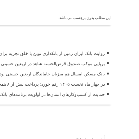
برچسب ها
این مطلب بدون برچسب می باشد.
اخبار مرتبط
روایت بانک ایران زمین از بانکداری نوین با خلق تجربه برا
برپایی موکب صندوق قرض‌الحسنه شاهد در اربعین حسینی (
بانک مسکن امسال هم میزبان جاماندگان اربعین حسینی بود
در چهار ماه نخست ۱۴۰۵ رقم خورد؛ پرداخت بیش از ۸ همت وام ازدواج به زوج‌های جوان توسط بانک ملی ایران
حمایت از کسب‌وکارهای استان‌ها در اولویت برنامه‌های بانک
ثبت دیدگاه