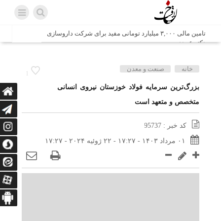
تامین مالی ۳,۰۰۰ میلیارد تومانی مفید برای شرکت داروسازی
دکتر عبیدی
شش وزیر کابینه پاکستان با حضور در سفارت ایران در اسلام
خانه
صنعت و معدن
1
آباد، با سید محمد اتابک وزیر صمت دیدار و گفتگو کردند
بزرگ‌ترین سرمایه فولاد خوزستان نیروی انسانی
متخصص و متعهد است
اتابک: ظرفیت های جدید همکاری‌های تجاری ایران و پاکستان با
محوریت بخش خصوصی فعال می‌شود
کد خبر : 95737
در مسیر جا‌مانده‌ها، دل‌ها به کربلا رسیده است
۰۱ مرداد ۱۴۰۳ - ۱۷:۲۷ - ۲۲ ژوئیه ۲۰۲۴ - ۱۷:۲۷
وزیر صمت خواستار پیگیری کانتینرهای ایرانی در بندر کراچی
شد / تجارت ۱۰ میلیارد دلاری ایران و پاکستان
هدیه ویژه همراهی اربعین شرکت مخابرات ایران؛ «نگارا»
ارتباط زائران را آسان‌تر می‌کند
زائران اربعین با کد ملی، خط تلفن ثابت رایگان با تلفن همراه