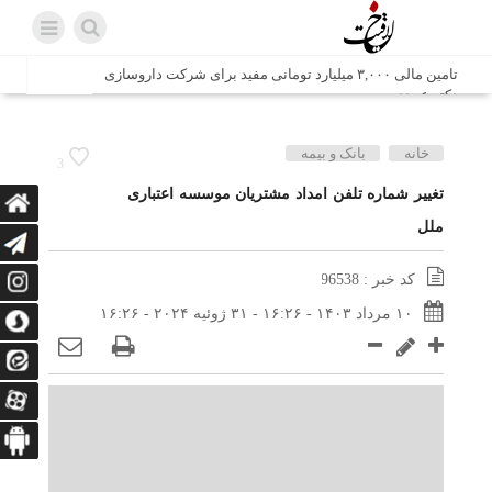
تامین مالی ۳,۰۰۰ میلیارد تومانی مفید برای شرکت داروسازی
دکتر عبیدی
شش وزیر کابینه پاکستان با حضور در سفارت ایران در اسلام
خانه
بانک و بیمه
3
آباد، با سید محمد اتابک وزیر صمت دیدار و گفتگو کردند
تغییر شماره تلفن امداد مشتریان موسسه اعتباری
ملل
اتابک: ظرفیت های جدید همکاری‌های تجاری ایران و پاکستان با
محوریت بخش خصوصی فعال می‌شود
کد خبر : 96538
در مسیر جا‌مانده‌ها، دل‌ها به کربلا رسیده است
۱۰ مرداد ۱۴۰۳ - ۱۶:۲۶ - ۳۱ ژوئیه ۲۰۲۴ - ۱۶:۲۶
وزیر صمت خواستار پیگیری کانتینرهای ایرانی در بندر کراچی
شد / تجارت ۱۰ میلیارد دلاری ایران و پاکستان
هدیه ویژه همراهی اربعین شرکت مخابرات ایران؛ «نگارا»
ارتباط زائران را آسان‌تر می‌کند
زائران اربعین با کد ملی، خط تلفن ثابت رایگان با تلفن همراه