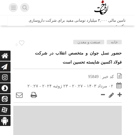
تامین مالی ۳,۰۰۰ میلیارد تومانی مفید برای شرکت داروسازی
دکتر عبیدی
شش وزیر کابینه پاکستان با حضور در سفارت ایران در اسلام
خانه
صنعت و معدن
0
آباد، با سید محمد اتابک وزیر صمت دیدار و گفتگو کردند
حضور نسل جوان و متخصص انقلاب در شرکت
فولاد اکسین شایسته تحسین است
اتابک: ظرفیت های جدید همکاری‌های تجاری ایران و پاکستان با
محوریت بخش خصوصی فعال می‌شود
کد خبر : 95849
در مسیر جا‌مانده‌ها، دل‌ها به کربلا رسیده است
۰۲ مرداد ۱۴۰۳ - ۲۰:۲۷ - ۲۳ ژوئیه ۲۰۲۴ - ۲۰:۲۷
وزیر صمت خواستار پیگیری کانتینرهای ایرانی در بندر کراچی
شد / تجارت ۱۰ میلیارد دلاری ایران و پاکستان
هدیه ویژه همراهی اربعین شرکت مخابرات ایران؛ «نگارا»
ارتباط زائران را آسان‌تر می‌کند
زائران اربعین با کد ملی، خط تلفن ثابت رایگان با تلفن همراه