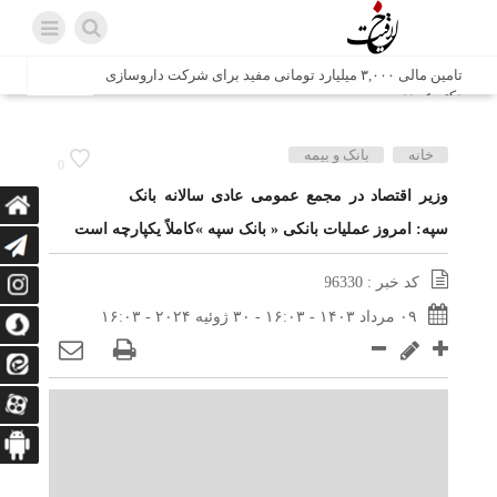
تامین مالی ۳,۰۰۰ میلیارد تومانی مفید برای شرکت داروسازی
دکتر عبیدی
شش وزیر کابینه پاکستان با حضور در سفارت ایران در اسلام
خانه
بانک و بیمه
0
آباد، با سید محمد اتابک وزیر صمت دیدار و گفتگو کردند
وزیر اقتصاد در مجمع عمومی عادی سالانه بانک
سپه: امروز عملیات بانکی « بانک سپه »کاملاً یکپارچه است
اتابک: ظرفیت های جدید همکاری‌های تجاری ایران و پاکستان با
محوریت بخش خصوصی فعال می‌شود
کد خبر : 96330
در مسیر جا‌مانده‌ها، دل‌ها به کربلا رسیده است
۰۹ مرداد ۱۴۰۳ - ۱۶:۰۳ - ۳۰ ژوئیه ۲۰۲۴ - ۱۶:۰۳
وزیر صمت خواستار پیگیری کانتینرهای ایرانی در بندر کراچی
شد / تجارت ۱۰ میلیارد دلاری ایران و پاکستان
هدیه ویژه همراهی اربعین شرکت مخابرات ایران؛ «نگارا»
ارتباط زائران را آسان‌تر می‌کند
زائران اربعین با کد ملی، خط تلفن ثابت رایگان با تلفن همراه