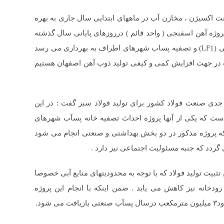
هار داشت : از بین این پروژه ها ۳ پروژه LF3 ، پلنت اکسیژن ، مخازن آب در ماههای ابتدایی سال جاری به بهره
پروژه آهن اسفنجی ( واحد قائم ) درروزهای پایانی سال گذشته
به اتمام رسید. تا پایان سال جاری نیز دو پروژه کوره پاتیلی (LF1) و تصفیه پساب شهرهای اطراف به بهرداری می رسد
ع در سال جاری شاهد بهره برداری از ۶ پروژه در جهت افزایش کمی و کیفی تولید ذوب آهن اصفهان هستیم
ی صنعت فولاد کشور برای تولید فولاد سبز گفت : در این
ت که یکی از آنها پروژه احداث تصفیه خانه پسآب شهرهای
که پروژه مذکور در دو بخش بهداشتی و صنعتی انجام می شود
دد که جنبه مسئولیت اجتماعی نیز دارد .
بیت تولید فولاد که با توجه به محدودیتهای منابع آبی خصوصا
خانه نیز کاهش می یابد . ضمن اینکه با انجام این پروژه
ود.