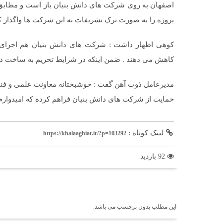
اصفهان به روی شرکت های دانش بنیان باز است و مطابق ق
پروژه را به صورت ترک تشریفات به این شرکت ها واگذار کن
کوهی اظهار داشت : شرکت های دانش بنیان هم اجرای پر
کاهش می دهند . ضمن اینکه در شرایط تحریم به ساخت دا
مدیرعامل ذوب آهن گفت : خوشبختانه معاونت علمی و فنا
حمایت از شرکت های دانش بنیان فراهم کرده که امیدوارم
لینک کوتاه :
https://khalaaghiat.ir/?p=103292
92 بازدید
برچسب ها
این مطلب بدون برچسب می باشد.