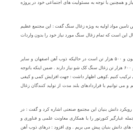
از و همچنین با توجه به مسئولیت های اجتماعی خود در پروژه
امین مواد اولیه به ویژه زغال سنگ گفت : این مجتمع عظیم
بال این است که تمام زغال سنگ مورد نیاز خود را بدون واردات
وی افزود : هم اکنون کل تولید زغال سنگ کشور یک میلیون و ۵۰۰ هزار تن است در حالیکه ذوب آهن اصفهان و سایر
واحدهایی که کوره بلند دارند در مجموع بیش از ۲ میلیون و ۶۰۰ هزار تن زغال سنگ کک شو نیاز دارند . ضمن اینکه باتوجه
تی ترکیب کنیم .کوهی اظهار داشت : جهت افزایش کمی و کیفی
و می توانیم با قراردادهای بلند مدت از تولید کنندگان زغال
یکرد دانش بنیان این مجتمع صنعتی اشاره کرد و گفت : در
له غبارگیر کنورتور را با همکاری معاونت علمی و فناوری و
ای دانش بنیان پیش می بریم . وی افزود : درهای ذوب آهن