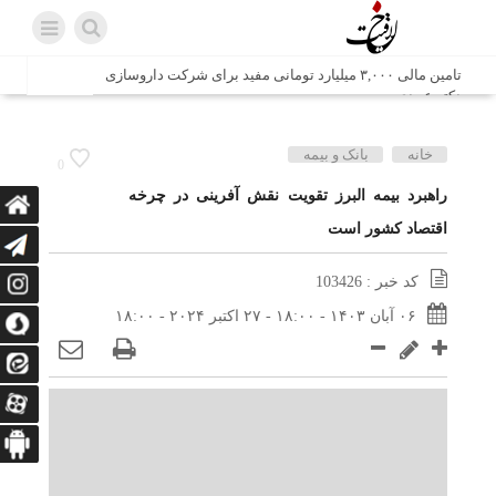
تامین مالی ۳,۰۰۰ میلیارد تومانی مفید برای شرکت داروسازی
دکتر عبیدی
شش وزیر کابینه پاکستان با حضور در سفارت ایران در اسلام
خانه
بانک و بیمه
0
آباد، با سید محمد اتابک وزیر صمت دیدار و گفتگو کردند
راهبرد بیمه البرز تقویت نقش آفرینی در چرخه
اقتصاد کشور است
اتابک: ظرفیت های جدید همکاری‌های تجاری ایران و پاکستان با
محوریت بخش خصوصی فعال می‌شود
کد خبر : 103426
در مسیر جا‌مانده‌ها، دل‌ها به کربلا رسیده است
۰۶ آبان ۱۴۰۳ - ۱۸:۰۰ - ۲۷ اکتبر ۲۰۲۴ - ۱۸:۰۰
وزیر صمت خواستار پیگیری کانتینرهای ایرانی در بندر کراچی
شد / تجارت ۱۰ میلیارد دلاری ایران و پاکستان
هدیه ویژه همراهی اربعین شرکت مخابرات ایران؛ «نگارا»
ارتباط زائران را آسان‌تر می‌کند
زائران اربعین با کد ملی، خط تلفن ثابت رایگان با تلفن همراه