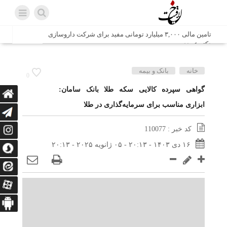
تامین مالی ۳,۰۰۰ میلیارد تومانی مفید برای شرکت داروسازی
دکتر عبیدی
شش وزیر کابینه پاکستان با حضور در سفارت ایران در اسلام
خانه
بانک و بیمه
0
آباد، با سید محمد اتابک وزیر صمت دیدار و گفتگو کردند
گواهی سپرده کالایی سکه طلا بانک سامان:
ابزاری مناسب برای سرمایه‌گذاری در طلا
اتابک: ظرفیت های جدید همکاری‌های تجاری ایران و پاکستان با
محوریت بخش خصوصی فعال می‌شود
کد خبر : 110077
در مسیر جا‌مانده‌ها، دل‌ها به کربلا رسیده است
۱۶ دی ۱۴۰۳ - ۲۰:۱۳ - ۰۵ ژانویه ۲۰۲۵ - ۲۰:۱۳
وزیر صمت خواستار پیگیری کانتینرهای ایرانی در بندر کراچی
شد / تجارت ۱۰ میلیارد دلاری ایران و پاکستان
هدیه ویژه همراهی اربعین شرکت مخابرات ایران؛ «نگارا»
ارتباط زائران را آسان‌تر می‌کند
زائران اربعین با کد ملی، خط تلفن ثابت رایگان با تلفن همراه