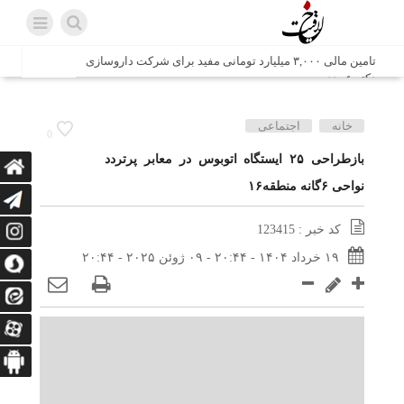
تامین مالی ۳,۰۰۰ میلیارد تومانی مفید برای شرکت داروسازی
دکتر عبیدی
شش وزیر کابینه پاکستان با حضور در سفارت ایران در اسلام
خانه
اجتماعی
0
آباد، با سید محمد اتابک وزیر صمت دیدار و گفتگو کردند
بازطراحی ۲۵ ایستگاه اتوبوس در معابر پرتردد
نواحی ۶گانه منطقه۱۶
اتابک: ظرفیت های جدید همکاری‌های تجاری ایران و پاکستان با
محوریت بخش خصوصی فعال می‌شود
کد خبر : 123415
در مسیر جا‌مانده‌ها، دل‌ها به کربلا رسیده است
۱۹ خرداد ۱۴۰۴ - ۲۰:۴۴ - ۰۹ ژوئن ۲۰۲۵ - ۲۰:۴۴
وزیر صمت خواستار پیگیری کانتینرهای ایرانی در بندر کراچی
شد / تجارت ۱۰ میلیارد دلاری ایران و پاکستان
هدیه ویژه همراهی اربعین شرکت مخابرات ایران؛ «نگارا»
ارتباط زائران را آسان‌تر می‌کند
زائران اربعین با کد ملی، خط تلفن ثابت رایگان با تلفن همراه