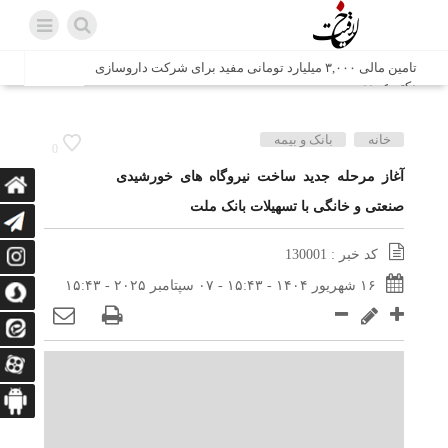
تامین مالی ۳,۰۰۰ میلیارد تومانی مفید برای شرکت داروسازی
دکتر عبیدی
شش وزیر کابینه پاکستان با حضور در سفارت ایران در اسلام
خانه
بانک و بیمه
0
آباد، با سید محمد اتابک وزیر صمت دیدار و گفتگو کردند
آغاز مرحله جدید ساخت نیروگاه های خورشیدی
صنعتی و خانگی با تسهیلات بانک ملت
اتابک: ظرفیت های جدید همکاری‌های تجاری ایران و پاکستان با
محوریت بخش خصوصی فعال می‌شود
کد خبر : 130001
در مسیر جا‌مانده‌ها، دل‌ها به کربلا رسیده است
۱۶ شهریور ۱۴۰۴ - ۱۵:۴۳ - ۰۷ سپتامبر ۲۰۲۵ - ۱۵:۴۳
وزیر صمت خواستار پیگیری کانتینرهای ایرانی در بندر کراچی
شد / تجارت ۱۰ میلیارد دلاری ایران و پاکستان
هدیه ویژه همراهی اربعین شرکت مخابرات ایران؛ «نگارا»
ارتباط زائران را آسان‌تر می‌کند
زائران اربعین با کد ملی، خط تلفن ثابت رایگان با تلفن همراه