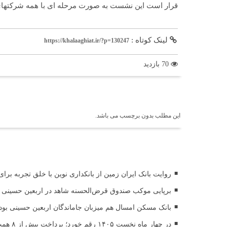
قرار است این نشست به صورت مرحله ای با همه شرکتهای 
لینک کوتاه :
https://khalaaghiat.ir/?p=130247
70 بازدید
برچسب ها
این مطلب بدون برچسب می باشد.
اخبار مرتبط
روایت بانک ایران زمین از بانکداری نوین با خلق تجربه برا
برپایی موکب صندوق قرض‌الحسنه شاهد در اربعین حسینی (
بانک مسکن امسال هم میزبان جاماندگان اربعین حسینی بود
در چهار ماه نخست ۱۴۰۵ رقم خورد؛ پرداخت بیش از ۸ همت وام ازدواج به زوج‌های جوان توسط بانک ملی ایران