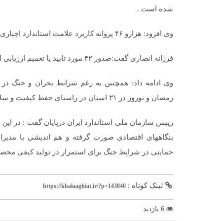
شده است ‌.
وی افزود: هزارو ۴۶ پروانه کاربرد علامت استاندارد اجباری وتشویقی نیز صادر شده است.
فرزانه انصاری گفت:صدور ۴۲ مورد تایید یا تعمیم ارزیابی انطباق خودرو هم انجام گرفته است.
وی ادامه داد: همچنین به رغم شرایط بحران و جنگ در 
رمضان و نوروز در ۳۱ استان در راستای حفظ کیفیت و سلامت محصولات به اجرا گذاشته شد.
رییس سازمان ملی استاندارد ایران درپایان گفت : در این
بنگاههای اقتصادی صورت گرفته و هم اندیشی با مدیر
حمایتی در شرایط جنگ برای استمرار در تولید کیفی محصو
لینک کوتاه :
https://khalaaghiat.ir/?p=143840
6 بازدید