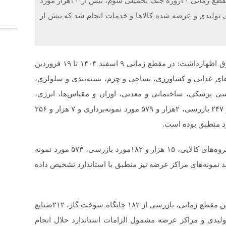
آخر
خلاقیت : رییس سازمان ملی استاندارد ایران گفت: در مقطع زمانی ۴۰روزه جنگ تحمیلی سوم، بیش از ۳۰هزار مورد
ای تولیدی و عرضه شده کالاها و خدمات انجام شد که بیش از
فرزانه انصاری در گفت و گو با ایرنا، ضمن بیان مطلب فوق اظهارداشت: در مقطع زمانی ۹ اسفند ۱۴۰۴ تا ۱۹ فروردین
ای غذایی و کشاورزی، نساجی و چرم، بسته‌بندی و سلولزی،
سی پزشکی، ساختمانی و معدنی، اوزان و مقیاس‌ها، انرژی،
مکانیک فلزشناسی و فلزات گران‌بها، در مجموع ۲ هزار و ۲۴۷ بازرسی، ۲هزار و ۵۷۹ مورد نمونه‌برداری و ۷ هزار و ۲۵۶
وی افزود: در حوزه نظارت بر مراکز عرضه نیز در همین گروه‌های کالایی، ۱۵ هزار و ۱۸۲مورد بازرسی، ۵۷۳ مورد نمونه
۳ هزار و ۲۶۸ مورد آزمون انجام شده که ۸۱ درصد نمونه‌های مراکز عرضه نیز منطبق با استاندارد تشخیص داده
رئیس سازمان ملی استانداردایران خاطرنشان کرد: درهمین مقطع زمانی، بازرسی از ۱۸۲ جایگاه سوخت گاز، ۲۱۲صنایع
۳موتورخانه،۴هزارو ۳۳ آسانسور و ۳۶ واحد تولیدی و مراکز عرضه مشمول الزامات استاندارد حلال انجام