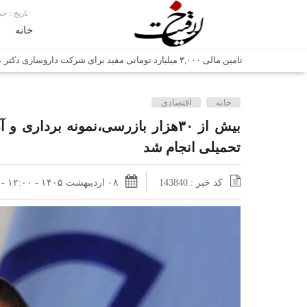
تاریخ :
جمعه, ۱۶ 
خانه
تامین مالی ۳,۰۰۰ میلیارد تومانی مفید برای شرکت داروسازی دکتر عبیدی
شش وزیر کابینه پاکستان با حضور در سفارت ایران در اسلام آباد، با
خانه
اقتصادی
اتابک: ظرفیت های جدید همکاری‌های تجاری ایران و پاکستان با 
بیش از ۳۰هزار بازرسی‌،نمونه برداری
وزیر صمت خواستار پیگیری کانتینرهای ایرانی در بندر کراچی شد / تجارت ۱۰ میلیارد دلاری ایران و 
تحمیلی انجام شد
هدیه ویژه همراهی اربعین شرکت مخابرات ایران؛ «نگارا» ارتباط زائر
غرفه‌های «نگارا» در مرزهای اربعین آماده خدمت‌رسانی به زائران ه
کد خبر : 143840
۰۸ اردیبهشت ۱۴۰۵ - ۱۲:۰۰ - ۲۸ آوریل ۲۰۲۶ - ۱۲:۰۰