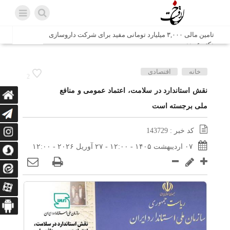
تامین مالی ۳,۰۰۰ میلیارد تومانی مفید برای شرکت داروسازی
دکتر عبیدی
شش وزیر کابینه پاکستان با حضور در سفارت ایران در اسلام
خانه
اقتصادی
2
آباد، با سید محمد اتابک وزیر صمت دیدار و گفتگو کردند
نقش استاندارد در سلامت، اعتماد عمومی و منافع
ملی برجسته است
اتابک: ظرفیت های جدید همکاری‌های تجاری ایران و پاکستان با
محوریت بخش خصوصی فعال می‌شود
کد خبر : 143729
در مسیر جا‌مانده‌ها، دل‌ها به کربلا رسیده است
۰۷ اردیبهشت ۱۴۰۵ - ۱۲:۰۰ - ۲۷ آوریل ۲۰۲۶ - ۱۲:۰۰
وزیر صمت خواستار پیگیری کانتینرهای ایرانی در بندر کراچی
شد / تجارت ۱۰ میلیارد دلاری ایران و پاکستان
هدیه ویژه همراهی اربعین شرکت مخابرات ایران؛ «نگارا»
ارتباط زائران را آسان‌تر می‌کند
زائران اربعین با کد ملی، خط تلفن ثابت رایگان با تلفن همراه