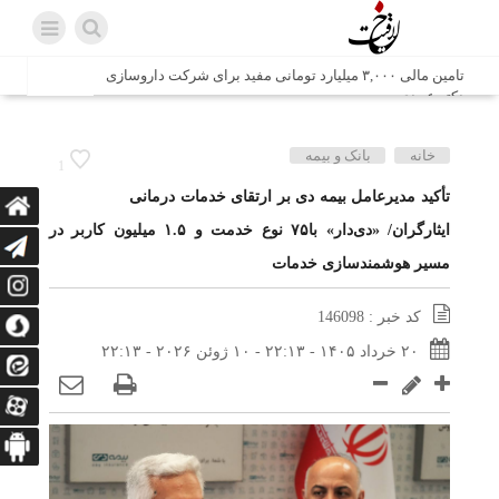
تامین مالی ۳,۰۰۰ میلیارد تومانی مفید برای شرکت داروسازی
دکتر عبیدی
شش وزیر کابینه پاکستان با حضور در سفارت ایران در اسلام
خانه
بانک و بیمه
1
آباد، با سید محمد اتابک وزیر صمت دیدار و گفتگو کردند
تأکید مدیرعامل بیمه دی بر ارتقای خدمات درمانی
ایثارگران/ «دی‌دار» با۷۵ نوع خدمت و ۱.۵ میلیون کاربر در
اتابک: ظرفیت های جدید همکاری‌های تجاری ایران و پاکستان با
محوریت بخش خصوصی فعال می‌شود
مسیر هوشمندسازی خدمات
در مسیر جا‌مانده‌ها، دل‌ها به کربلا رسیده است
کد خبر : 146098
وزیر صمت خواستار پیگیری کانتینرهای ایرانی در بندر کراچی
شد / تجارت ۱۰ میلیارد دلاری ایران و پاکستان
۲۰ خرداد ۱۴۰۵ - ۲۲:۱۳ - ۱۰ ژوئن ۲۰۲۶ - ۲۲:۱۳
هدیه ویژه همراهی اربعین شرکت مخابرات ایران؛ «نگارا»
ارتباط زائران را آسان‌تر می‌کند
زائران اربعین با کد ملی، خط تلفن ثابت رایگان با تلفن همراه