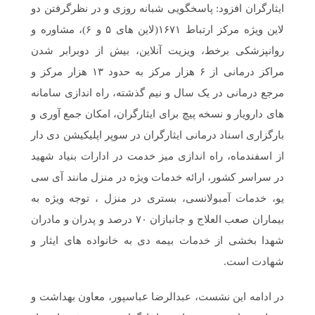
ایثارگران افزود: پاسخگویی شبانه روزی و در نظرگرفتن دو
لاین ویژه مرکز ارتباط ۱۶۷۱(لاین های ۵ و ۶)، مشاوره و
روانپزشکی برخط، ویزیت آنلاین، بیش از دوبرابر شدن
مراکز درمانی از ۶ هزار مرکز به حدود ۱۳ هزار مرکز و
مرجع درمانی در یک سال و نیم گذشته، راه اندازی سامانه
های دارویار و نسخه پیچ برای ایثارگران، امکان جمع آوری و
بارگزاری اسناد درمانی ایثارگران در سوپر اپلیکیشن دی دار
از اسفندماه، راه اندازی میز خدمت در ادارات بنیاد شهید
در سراسر کشور، ارائه خدمات ویژه در منزل مانند آی سی
یو، خدمات آمبولانسی، بستری در منزل ، توجه ویژه به
بیماران صعب العلاج و جانبازان ۷۰ درصد و پدران و مادران
شهدا بخشی از خدمات بیمه دی به خانواده های ایثار و
شهادت است.
در ادامه این نشست، عبدالرضا عباسپور، معاون بهداشت و