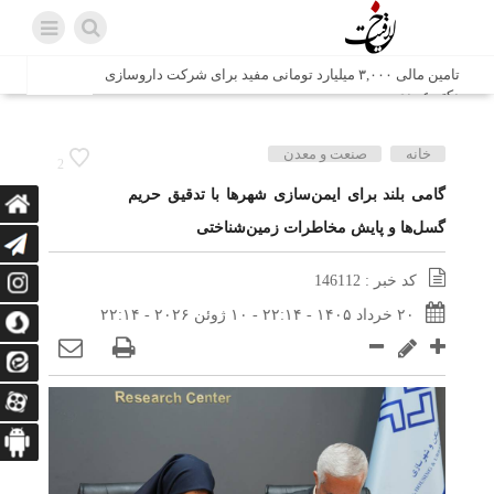
تامین مالی ۳,۰۰۰ میلیارد تومانی مفید برای شرکت داروسازی
دکتر عبیدی
شش وزیر کابینه پاکستان با حضور در سفارت ایران در اسلام
خانه
صنعت و معدن
2
آباد، با سید محمد اتابک وزیر صمت دیدار و گفتگو کردند
گامی بلند برای ایمن‌سازی شهرها با تدقیق حریم
گسل‌ها و پایش مخاطرات زمین‌شناختی
اتابک: ظرفیت های جدید همکاری‌های تجاری ایران و پاکستان با
محوریت بخش خصوصی فعال می‌شود
کد خبر : 146112
در مسیر جا‌مانده‌ها، دل‌ها به کربلا رسیده است
۲۰ خرداد ۱۴۰۵ - ۲۲:۱۴ - ۱۰ ژوئن ۲۰۲۶ - ۲۲:۱۴
وزیر صمت خواستار پیگیری کانتینرهای ایرانی در بندر کراچی
شد / تجارت ۱۰ میلیارد دلاری ایران و پاکستان
هدیه ویژه همراهی اربعین شرکت مخابرات ایران؛ «نگارا»
ارتباط زائران را آسان‌تر می‌کند
زائران اربعین با کد ملی، خط تلفن ثابت رایگان با تلفن همراه