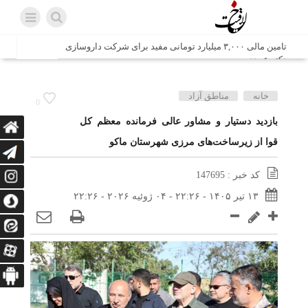
تامین مالی ۳,۰۰۰ میلیارد تومانی مفید برای شرکت داروسازی
دکتر عبیدی
شش وزیر کابینه پاکستان با حضور در سفارت ایران در اسلام
خانه
مناطق آزاد
0
آباد، با سید محمد اتابک وزیر صمت دیدار و گفتگو کردند
بازدید دستیار و مشاور عالی فرمانده معظم کل
قوا از زیرساخت‌های مرزی شهرستان ماکو
اتابک: ظرفیت های جدید همکاری‌های تجاری ایران و پاکستان با
محوریت بخش خصوصی فعال می‌شود
کد خبر : 147695
در مسیر جا‌مانده‌ها، دل‌ها به کربلا رسیده است
۱۳ تیر ۱۴۰۵ - ۲۲:۲۶ - ۰۴ ژوئیه ۲۰۲۶ - ۲۲:۲۶
وزیر صمت خواستار پیگیری کانتینرهای ایرانی در بندر کراچی
شد / تجارت ۱۰ میلیارد دلاری ایران و پاکستان
هدیه ویژه همراهی اربعین شرکت مخابرات ایران؛ «نگارا»
ارتباط زائران را آسان‌تر می‌کند
زائران اربعین با کد ملی، خط تلفن ثابت رایگان با تلفن همراه