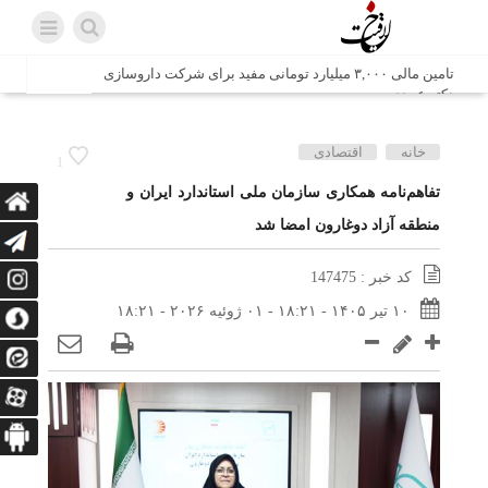
تامین مالی ۳,۰۰۰ میلیارد تومانی مفید برای شرکت داروسازی
دکتر عبیدی
شش وزیر کابینه پاکستان با حضور در سفارت ایران در اسلام
خانه
اقتصادی
1
آباد، با سید محمد اتابک وزیر صمت دیدار و گفتگو کردند
تفاهم‌نامه همکاری سازمان ملی استاندارد ایران و
منطقه آزاد دوغارون امضا شد
اتابک: ظرفیت های جدید همکاری‌های تجاری ایران و پاکستان با
محوریت بخش خصوصی فعال می‌شود
کد خبر : 147475
در مسیر جا‌مانده‌ها، دل‌ها به کربلا رسیده است
۱۰ تیر ۱۴۰۵ - ۱۸:۲۱ - ۰۱ ژوئیه ۲۰۲۶ - ۱۸:۲۱
وزیر صمت خواستار پیگیری کانتینرهای ایرانی در بندر کراچی
شد / تجارت ۱۰ میلیارد دلاری ایران و پاکستان
هدیه ویژه همراهی اربعین شرکت مخابرات ایران؛ «نگارا»
ارتباط زائران را آسان‌تر می‌کند
زائران اربعین با کد ملی، خط تلفن ثابت رایگان با تلفن همراه