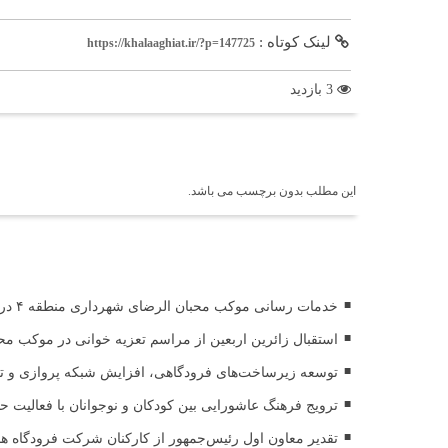
لینک کوتاه :
https://khalaaghiat.ir/?p=147725
3 بازدید
برچسب ها
این مطلب بدون برچسب می باشد.
اخبار مرتبط
خدمات رسانی موکب محبان الرضای شهرداری منطقه ۴ در مسیر مشایه
استقبال زائرین اربعین از مراسم تعزیه خوانی در موکب مح
توسعه زیرساخت‌های فرودگاهی، افزایش شبکه پروازی و تقوی
ترویج فرهنگ عاشورایی بین کودکان و نوجوانان با فعالیت 
تقدیر معاون اول رئیس‌جمهور از کارکنان شرکت فرودگاه ها 