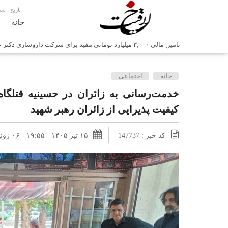
تاریخ :
شنبه, ۱۷ م
خانه
تامین مالی ۳,۰۰۰ میلیارد تومانی مفید برای شرکت داروسازی دکتر عبیدی
شش وزیر کابینه پاکستان با حضور در سفارت ایران در اسلام آباد، با
خانه
اجتماعی
اتابک: ظرفیت های جدید همکاری‌های تجاری ایران و پاکستان با 
وزیر صمت خواستار پیگیری کانتینرهای ایرانی در بندر کراچی شد / تجارت ۱۰ میلیارد دلاری ایران و 
کیفیت پذیرایی از زائران رهبر شهید
هدیه ویژه همراهی اربعین شرکت مخابرات ایران؛ «نگارا» ارتباط زائر
غرفه‌های «نگارا» در مرزهای اربعین آماده خدمت‌رسانی به زائران ه
کد خبر : 147737
۱۵ تیر ۱۴۰۵ - ۱۹:۵۵ - ۰۶ ژوئیه ۲۰۲۶ - ۱۹:۵۵