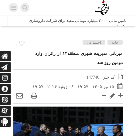
تامین مالی ۳,۰۰۰ میلیارد تومانی مفید برای شرکت داروسازی
دکتر عبیدی
شش وزیر کابینه پاکستان با حضور در سفارت ایران در اسلام
خانه
اجتماعی
1
آباد، با سید محمد اتابک وزیر صمت دیدار و گفتگو کردند
میزبانی مدیریت شهری منطقه۱۳ از زائران وارد
دومین روز شد
اتابک: ظرفیت های جدید همکاری‌های تجاری ایران و پاکستان با
محوریت بخش خصوصی فعال می‌شود
کد خبر : 147740
در مسیر جا‌مانده‌ها، دل‌ها به کربلا رسیده است
۱۵ تیر ۱۴۰۵ - ۱۹:۵۷ - ۰۶ ژوئیه ۲۰۲۶ - ۱۹:۵۷
وزیر صمت خواستار پیگیری کانتینرهای ایرانی در بندر کراچی
شد / تجارت ۱۰ میلیارد دلاری ایران و پاکستان
هدیه ویژه همراهی اربعین شرکت مخابرات ایران؛ «نگارا»
ارتباط زائران را آسان‌تر می‌کند
زائران اربعین با کد ملی، خط تلفن ثابت رایگان با تلفن همراه