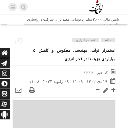
تامین مالی ۳,۰۰۰ میلیارد تومانی مفید برای شرکت داروسازی
دکتر عبیدی
شش وزیر کابینه پاکستان با حضور در سفارت ایران در اسلام
خانه
نفت و انرژی
1
آباد، با سید محمد اتابک وزیر صمت دیدار و گفتگو کردند
استمرار تولید، مهندسی معکوس و کاهش ۵
میلیاردی هزینه‌ها در فجر انرژی
اتابک: ظرفیت های جدید همکاری‌های تجاری ایران و پاکستان با
محوریت بخش خصوصی فعال می‌شود
کد خبر : 87008
در مسیر جا‌مانده‌ها، دل‌ها به کربلا رسیده است
۱۹ دی ۱۴۰۲ - ۱۱:۰۸ - ۰۹ ژانویه ۲۰۲۴ - ۱۱:۰۸
وزیر صمت خواستار پیگیری کانتینرهای ایرانی در بندر کراچی
شد / تجارت ۱۰ میلیارد دلاری ایران و پاکستان
هدیه ویژه همراهی اربعین شرکت مخابرات ایران؛ «نگارا»
ارتباط زائران را آسان‌تر می‌کند
زائران اربعین با کد ملی، خط تلفن ثابت رایگان با تلفن همراه