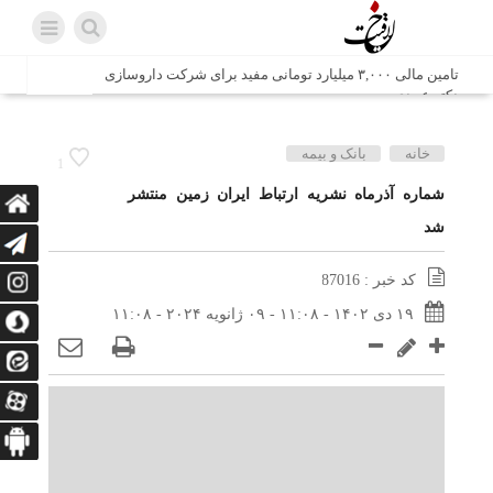
تامین مالی ۳,۰۰۰ میلیارد تومانی مفید برای شرکت داروسازی
دکتر عبیدی
شش وزیر کابینه پاکستان با حضور در سفارت ایران در اسلام
خانه
بانک و بیمه
1
آباد، با سید محمد اتابک وزیر صمت دیدار و گفتگو کردند
شماره آذرماه نشریه ارتباط ایران زمین منتشر
شد
اتابک: ظرفیت های جدید همکاری‌های تجاری ایران و پاکستان با
محوریت بخش خصوصی فعال می‌شود
کد خبر : 87016
در مسیر جا‌مانده‌ها، دل‌ها به کربلا رسیده است
۱۹ دی ۱۴۰۲ - ۱۱:۰۸ - ۰۹ ژانویه ۲۰۲۴ - ۱۱:۰۸
وزیر صمت خواستار پیگیری کانتینرهای ایرانی در بندر کراچی
شد / تجارت ۱۰ میلیارد دلاری ایران و پاکستان
هدیه ویژه همراهی اربعین شرکت مخابرات ایران؛ «نگارا»
ارتباط زائران را آسان‌تر می‌کند
زائران اربعین با کد ملی، خط تلفن ثابت رایگان با تلفن همراه