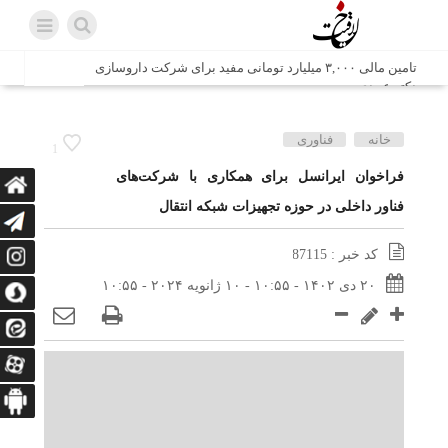
تامین مالی ۳,۰۰۰ میلیارد تومانی مفید برای شرکت داروسازی
دکتر عبیدی
شش وزیر کابینه پاکستان با حضور در سفارت ایران در اسلام
خانه
فناوری
1
آباد، با سید محمد اتابک وزیر صمت دیدار و گفتگو کردند
فراخوان ایرانسل برای همکاری با شرکت‌های
فناور داخلی در حوزه تجهیزات شبکه انتقال
اتابک: ظرفیت های جدید همکاری‌های تجاری ایران و پاکستان با
محوریت بخش خصوصی فعال می‌شود
کد خبر : 87115
در مسیر جا‌مانده‌ها، دل‌ها به کربلا رسیده است
۲۰ دی ۱۴۰۲ - ۱۰:۵۵ - ۱۰ ژانویه ۲۰۲۴ - ۱۰:۵۵
وزیر صمت خواستار پیگیری کانتینرهای ایرانی در بندر کراچی
شد / تجارت ۱۰ میلیارد دلاری ایران و پاکستان
هدیه ویژه همراهی اربعین شرکت مخابرات ایران؛ «نگارا»
ارتباط زائران را آسان‌تر می‌کند
زائران اربعین با کد ملی، خط تلفن ثابت رایگان با تلفن همراه