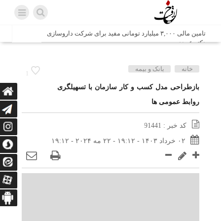
تامین مالی ۳,۰۰۰ میلیارد تومانی مفید برای شرکت داروسازی
دکتر عبیدی
شش وزیر کابینه پاکستان با حضور در سفارت ایران در اسلام
خانه
بانک و بیمه
1
آباد، با سید محمد اتابک وزیر صمت دیدار و گفتگو کردند
بازطراحی مدل کسب و کار سازمان با تسهیلگری
روابط عمومی ها
اتابک: ظرفیت های جدید همکاری‌های تجاری ایران و پاکستان با
محوریت بخش خصوصی فعال می‌شود
کد خبر : 91441
در مسیر جا‌مانده‌ها، دل‌ها به کربلا رسیده است
۰۲ خرداد ۱۴۰۳ - ۱۹:۱۲ - ۲۲ مه ۲۰۲۴ - ۱۹:۱۲
وزیر صمت خواستار پیگیری کانتینرهای ایرانی در بندر کراچی
شد / تجارت ۱۰ میلیارد دلاری ایران و پاکستان
هدیه ویژه همراهی اربعین شرکت مخابرات ایران؛ «نگارا»
ارتباط زائران را آسان‌تر می‌کند
زائران اربعین با کد ملی، خط تلفن ثابت رایگان با تلفن همراه