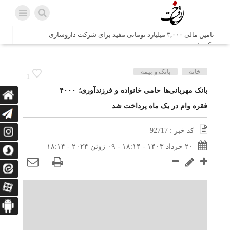
تامین مالی ۳,۰۰۰ میلیارد تومانی مفید برای شرکت داروسازی
دکتر عبیدی
شش وزیر کابینه پاکستان با حضور در سفارت ایران در اسلام
خانه
بانک و بیمه
1
آباد، با سید محمد اتابک وزیر صمت دیدار و گفتگو کردند
بانک مهربانی‌ها حامی خانواده و فرزندآوری؛ ۴۰۰۰
فقره وام در یک ماه پرداخت شد
اتابک: ظرفیت های جدید همکاری‌های تجاری ایران و پاکستان با
محوریت بخش خصوصی فعال می‌شود
کد خبر : 92717
در مسیر جا‌مانده‌ها، دل‌ها به کربلا رسیده است
۲۰ خرداد ۱۴۰۳ - ۱۸:۱۴ - ۰۹ ژوئن ۲۰۲۴ - ۱۸:۱۴
وزیر صمت خواستار پیگیری کانتینرهای ایرانی در بندر کراچی
شد / تجارت ۱۰ میلیارد دلاری ایران و پاکستان
هدیه ویژه همراهی اربعین شرکت مخابرات ایران؛ «نگارا»
ارتباط زائران را آسان‌تر می‌کند
زائران اربعین با کد ملی، خط تلفن ثابت رایگان با تلفن همراه