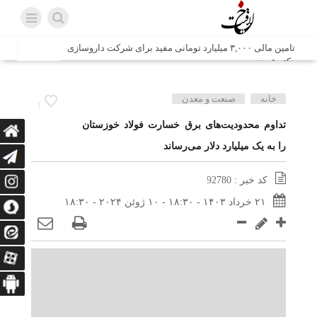
تامین مالی ۳,۰۰۰ میلیارد تومانی مفید برای شرکت داروسازی
دکتر عبیدی
شش وزیر کابینه پاکستان با حضور در سفارت ایران در اسلام
خانه
صنعت و معدن
1
آباد، با سید محمد اتابک وزیر صمت دیدار و گفتگو کردند
تداوم محدودیت‌‌های برق خسارت فولاد خوزستان
را به یک میلیارد دلار می‌رساند
اتابک: ظرفیت های جدید همکاری‌های تجاری ایران و پاکستان با
محوریت بخش خصوصی فعال می‌شود
کد خبر : 92780
در مسیر جا‌مانده‌ها، دل‌ها به کربلا رسیده است
۲۱ خرداد ۱۴۰۳ - ۱۸:۳۰ - ۱۰ ژوئن ۲۰۲۴ - ۱۸:۳۰
وزیر صمت خواستار پیگیری کانتینرهای ایرانی در بندر کراچی
شد / تجارت ۱۰ میلیارد دلاری ایران و پاکستان
هدیه ویژه همراهی اربعین شرکت مخابرات ایران؛ «نگارا»
ارتباط زائران را آسان‌تر می‌کند
زائران اربعین با کد ملی، خط تلفن ثابت رایگان با تلفن همراه