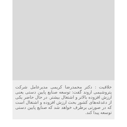
دریافت می‌کنند
غرفه‌های «نگارا» در مرزهای اربعین آماده خدمت‌رسانی به
زائران هستند
خلاقیت : دکتر محمدرضا کریمی مدیرعامل شرکت
پتروشیمی اروند گفت: توسعه صنایع پایین دستی یعنی
ارزش افزوده بالاتر و اشتغال بیشتر. در حال حاضر یکی
از دغدغه‌های کشور بحث ارزش افزوده و اشتغال است
که در صورتی برطرف خواهد شد که صنایع پایین دستی
توسعه پیدا کند.