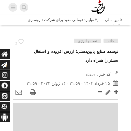
تامین مالی ۳,۰۰۰ میلیارد تومانی مفید برای شرکت داروسازی
دکتر عبیدی
شش وزیر کابینه پاکستان با حضور در سفارت ایران در اسلام
خانه
نفت و انرژی
3
آباد، با سید محمد اتابک وزیر صمت دیدار و گفتگو کردند
توسعه صنایع پایین‌دستی؛ ارزش افزوده و اشتغال
بیشتر را همراه دارد
اتابک: ظرفیت های جدید همکاری‌های تجاری ایران و پاکستان با
محوریت بخش خصوصی فعال می‌شود
کد خبر : 93237
در مسیر جا‌مانده‌ها، دل‌ها به کربلا رسیده است
۲۵ خرداد ۱۴۰۳ - ۲۱:۵۹ - ۱۴ ژوئن ۲۰۲۴ - ۲۱:۵۹
وزیر صمت خواستار پیگیری کانتینرهای ایرانی در بندر کراچی
شد / تجارت ۱۰ میلیارد دلاری ایران و پاکستان
هدیه ویژه همراهی اربعین شرکت مخابرات ایران؛ «نگارا»
ارتباط زائران را آسان‌تر می‌کند
زائران اربعین با کد ملی، خط تلفن ثابت رایگان با تلفن همراه