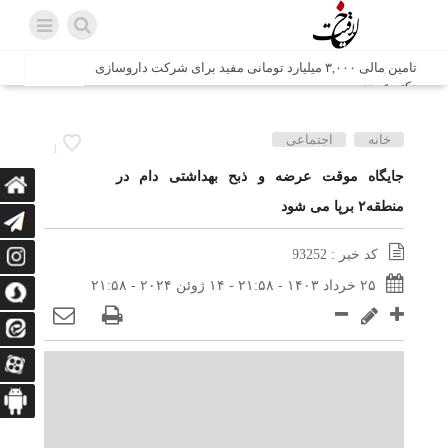
تامین مالی ۳,۰۰۰ میلیارد تومانی مفید برای شرکت داروسازی
دکتر عبیدی
شش وزیر کابینه پاکستان با حضور در سفارت ایران در اسلام
خانه
اجتماعی
1
آباد، با سید محمد اتابک وزیر صمت دیدار و گفتگو کردند
جایگاه موقت عرضه و ذبح بهداشتی دام در
منطقه۲ برپا می شود
اتابک: ظرفیت های جدید همکاری‌های تجاری ایران و پاکستان با
محوریت بخش خصوصی فعال می‌شود
کد خبر : 93252
در مسیر جا‌مانده‌ها، دل‌ها به کربلا رسیده است
۲۵ خرداد ۱۴۰۳ - ۲۱:۵۸ - ۱۴ ژوئن ۲۰۲۴ - ۲۱:۵۸
وزیر صمت خواستار پیگیری کانتینرهای ایرانی در بندر کراچی
شد / تجارت ۱۰ میلیارد دلاری ایران و پاکستان
هدیه ویژه همراهی اربعین شرکت مخابرات ایران؛ «نگارا»
ارتباط زائران را آسان‌تر می‌کند
زائران اربعین با کد ملی، خط تلفن ثابت رایگان با تلفن همراه