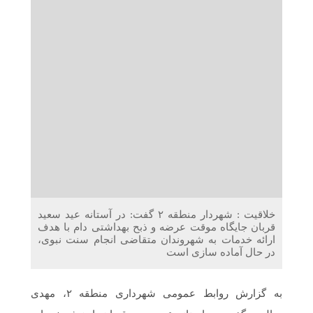
دریافت می‌کنند
غرفه‌های «نگارا» در مرزهای اربعین آماده خدمت‌رسانی به
زائران هستند
خلاقیت : شهردار منطقه ۲ گفت: در آستانه عید سعید
قربان جایگاه موقت عرضه و ذبح بهداشتی دام با هدف
ارائه خدمات به شهروندان متقاضی انجام سنت نبوی،
در حال آماده سازی است
به گزارش روابط عمومی شهرداری منطقه ۲، مهدی